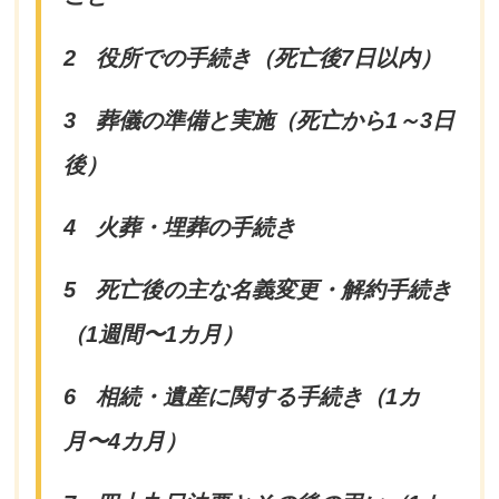
2
役所での手続き（死亡後7日以内）
3
葬儀の準備と実施（死亡から1～3日
後）
4
火葬・埋葬の手続き
5
死亡後の主な名義変更・解約手続き
（1週間〜1カ月）
6
相続・遺産に関する手続き（1カ
月〜4カ月）