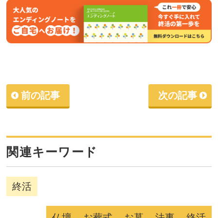
前の記事
次の記事
関連キーワード
終活
仏壇
お葬式
お墓
法事
終活