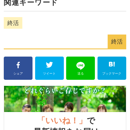
関連キーワード
終活
終活
シェア
ツイート
送る
ブックマーク
「いいね！」
で