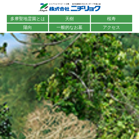
多摩聖地霊園とは
天樹
桜寿
陽向
一般的なお墓
アクセス